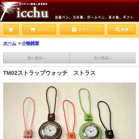
カート
ログイン
検索
ホーム
＞
小物雑貨
前の商品へ
次の商品へ
TM02ストラップウォッチ ストラス