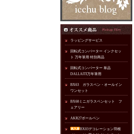
ラッピングサービス
回転式コンバーター インクセッ
ト 万年筆用 特別商品
回転式コンバーター 単品
DALLAITI万年筆用
BX63 ガラスペン・オールイン
ワンセット
BX68ミニガラスペンセット フ
ェアリー
AKR27ボールペン
BX03デコレーション羽根