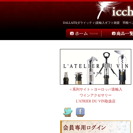
DALLAITI(ダライッティ)直輸入ギフト雑貨 羽
＜系列サイト＞ヨーロッパ直輸入
ワインアクセサリー
L'ATRIER DU VIN取扱店