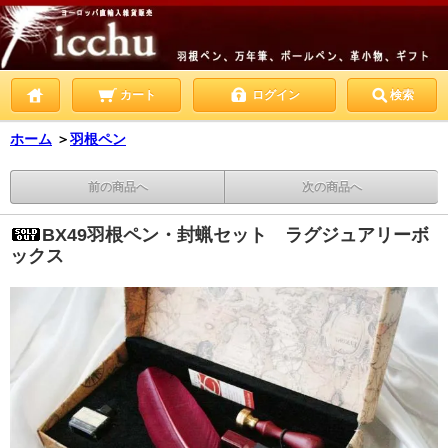
カート
ログイン
検索
ホーム
＞
羽根ペン
前の商品へ
次の商品へ
BX49羽根ペン・封蝋セット ラグジュアリーボ
ックス