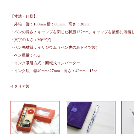
【寸法・仕様】
・外箱 縦：183mm 横：80mm 高さ：30mm
・ペンの長さ：キャップを閉じた状態137mm、キャップを後部に装着し
・文字の太さ：M(中字)
・ペン先材質：イリジウム（ペン先のみドイツ製）
・ペン重量：45g
・インク吸引方式：回転式コンバーター
・インク瓶 幅40mm×27mm 高さ：42mm 15cc
イタリア製