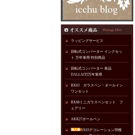
ラッピングサービス
回転式コンバーター インクセッ
ト 万年筆用 特別商品
回転式コンバーター 単品
DALLAITI万年筆用
BX63 ガラスペン・オールイン
ワンセット
BX68ミニガラスペンセット フ
ェアリー
AKR27ボールペン
BX03デコレーション羽根