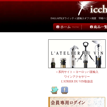
DALLAITI(ダライッティ)直輸入ギフト雑貨 羽
＜系列サイト＞ヨーロッパ直輸入
ワインアクセサリー
L'ATRIER DU VIN取扱店